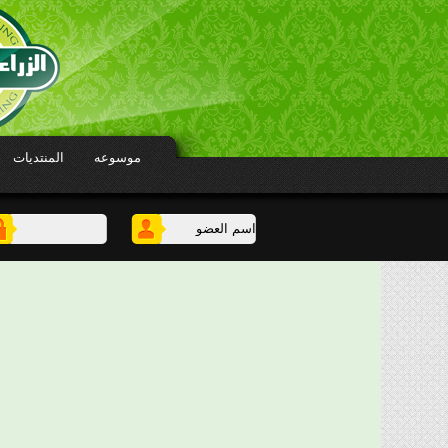
موسوعه
المنتديات