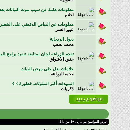
سعودية
معلومات هامة عن سبب موت النباتات بعد
احلام
معلومات عن البياض الدقيقي على الخضر
عبير العمر
ذبول الريحانة
محمد نجيب
تقدم الزراعة لجان لمتابعة تنفيذ برامج ال
حنين الاشواق
علامات تدل على مرض النبات
محبة الزراعة
المبيدات أكثر الملوثات خطورة 3-3
ذكريات
عرض المواضيع من 1 إلى 20 من 181
ترتيب حسب
ترتيب الفرز
منذ