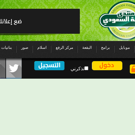
موبايل
برامج
البقعة
مركز الرفع
اسلام
صور
بناتيات
تذكرني