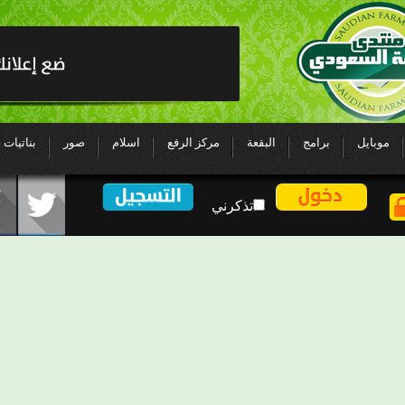
موبايل
برامج
البقعة
مركز الرفع
اسلام
صور
بناتيات
تذكرني