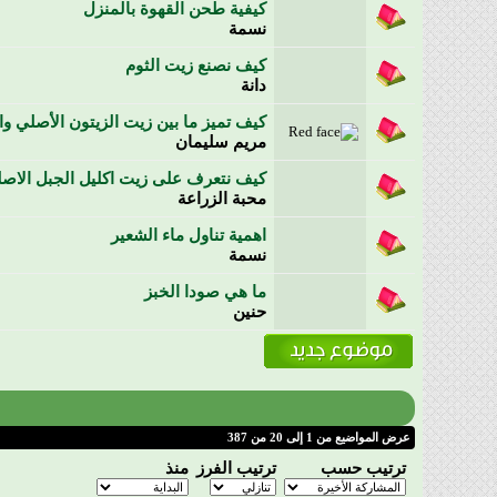
كيفية طحن القهوة بالمنزل
نسمة
كيف نصنع زيت الثوم
دانة
كيف تميز ما بين زيت الزيتون الأصلي وا
مريم سليمان
كيف نتعرف على زيت اكليل الجبل الاص
محبة الزراعة
اهمية تناول ماء الشعير
نسمة
ما هي صودا الخبز
حنين
عرض المواضيع من 1 إلى 20 من 387
ترتيب حسب
ترتيب الفرز
منذ