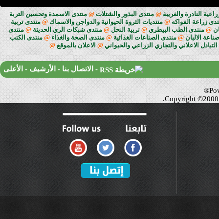
 النادرة والغريبة
@
منتدى البذور والشتلات
@
منتدى الاسمدة وتحسين التربة
زراعة الفواكه
@
منتديات الثروة الحيوانية والدواجن والاسماك
@
منتدى تربية
منتدى الطب البيطري
@
تربية النحل
@
منتدى شبكات الري الحديثة
@
منتدى
 الالبان
@
منتدى الصناعات الغذائية
@
منتدى الصحة والغذاء
@
منتدى الكتب
ادل الاعلاني والتجاري الزراعي والحيواني
@
الاعلان بالموقع
@
-
الاتصال بنا
-
الأرشيف
-
الأعلى
Copyright ©200