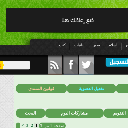
اسلام
صور
بناتيات
كتب
تفعيل العضوية
قوانين المنتدى
تقويم
مشاركات اليوم
البحث
>
3
2
1
صفحة 1 من 3