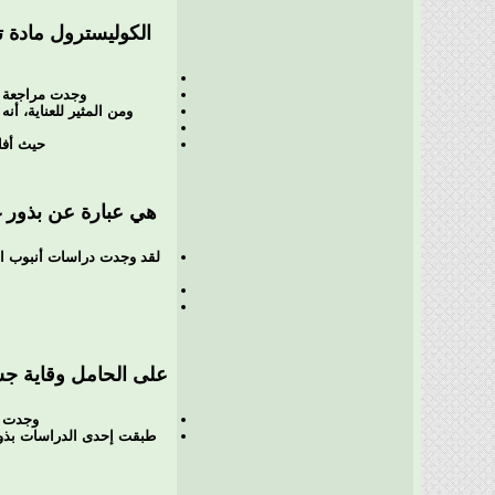
الكوليسترول مادة 
وجدت مراجعة و
ومن المثير للعناية، أ
حيث أفادت أن ت
هي عبارة عن بذور غ
على الحامل وقاية جسد
وجدت بع
طبقت إحدى الدراسات بذور