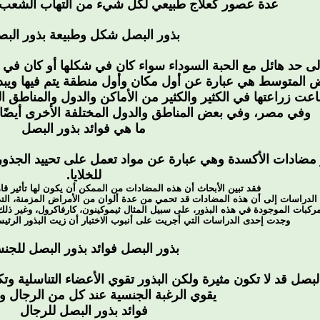
عدة عصور كعلاج طبيعي لكل شيء من التهاب الشعب اله
بذور البصل
شكل وطبيعة بذور الب
إلى حد هائل مع الحبة السوداء سواء كان في شكلها أو كان في اس
ض المتوسط هي عبارة عن أول مكان وأول منطقة يتم فيها ويبدأ 
عت زراعتها في الكثير والكثير من الأماكن والدول والمناطق ا
وفي مصر، وفي بعض المناطق والدول المختلفة الأخرى أيضًا عل
ما هي فوائد بذور البصل
مضادات الأكسدة وهي عبارة عن مواد تعمل على تحييد الجذور ا
للخلايا.
فقد تبين الأبحاث أن هذه المضادات من الممكن أن يكون لها تأثير ق
الدراسات إلى أن هذه المضادات قد تحمي من عدة ألوان من الأمراض المزمنة، الت
مركبات الموجودة في هذه البذور، على سبيل المثال ثيموكينون، كارفاكرول، وغير ذ
وجدت إحدى الدراسات التي أجريت على أنبوب الاختبار أن زيت البذور الرئ
بذور البصل
فوائد بذور البصل للجن
بصل قد لا تكون مثيرة ولكن البذور تقوي الأعضاء التناسلية 
يقوي الرغبة الجنسية عند كل من الرجال و
فوائد بذور البصل للرجال