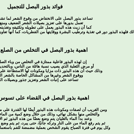
فوائد بذور البصل للتجميل
تساعد بذور البصل على الانخفاض من وقوع الشعر لما تشت
تعمل بدورها على تعزيز بصيلات الشعر الضعيف ومنع
كما أن زيت هذه البذور يعمل على تطويله وتكثيفه وتغذيت
ك فلهذه البذور دور في تغذية وترطيب البشرة ووقايتها من الفطريات، كما أنها ت
اهمية بذور البصل في التخلص من الصلع و
إن لهذه البذور فاعلية ممتازة في التخلص من وباء الصلع
أو مرض الثعلبة الذي يصيب نسبة هائلة من الناس، وبالتحديد
وذلك حيث أن هذه البذور ذات مزايا ومكونات لها الاستطاعة على
ووقوع الشعر وغيرها من المشاكل الخاصة بالشعر ال
تساعد على إنبات الشعر وتعزيز جذور وبصيلات ال
اهمية بذور البصل في القضاء على تسوس 
ومن الغريب أن لصفات ومكونات هذه البذور أيضًا لها القدرة على 
والتخلص منها بشكل نهائي، وذلك من خلال وضع كمية من الماء عل
وعند بدأ الماء بالغليان يتم وضع بعضًا من هذه البذور ثم ال
ثم يتم رفع الماء من على النار وتركه جانبًا، حتى يبرد، ثم يتم وض
وكل يوم في فترة الصباح يقوم الشخص بعملية مضمضة للفم باستعم