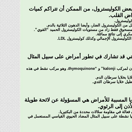
 بعض الكوليسترول، من الممكن أن تتراكم كميات
اض القلب.
وليسترول.
 الكوليسترول الضار، وأيضا الدهون الثلاثية بالدم.
ا المسحوق فقط زاد من مستويات الكوليسترول الحميد “القوي”.
ري إلى نتائج مماثلة.
التي قد تشارك في تطور أمراض على سبيل المثال
لقد وجدت دراسات أنبوب الاختبار بعض النتائج المثيرة للإعجاب فيما يرتبط بالتأثيرات المتوقعة المضادة للسرطان لمركب kalonji” و “thymoquinone، وهو مركب نشط في هذه
يا بخلايا سرطان الدم.
طيل خلايا سرطان الثدي.
ريا المسببة للأمراض هي المسؤولة عن لائحة طويلة
أذن إلى الرئوي.
 فعالة في مقاومة سلالات محددة من البكتيريا.
ها نشطة على سبيل المثال المضاد الحيوي القياسي المستعمل في