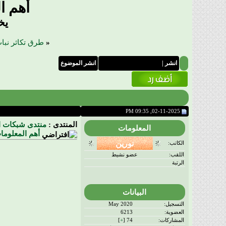
أهم ا
يخ
«
طرق تكاثر نبا
انشر
|
انشر الموضوع
02-11-2025, 09:35 PM
المنتدى :
منتدى شبكات ال
المعلومات
أهم المعلوما
الكاتب:
اللقب:
عضو نشيط
الرتبة
البيانات
التسجيل:
May 2020
العضوية:
6213
المشاركات:
74 [
+
]