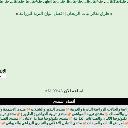
ط£ظ‡ظ…
,
ط§ظ„ظ…ط¹ظ„ظˆظ…ط§طھ
,
ط§ظ„ط¨طµظ„
,
ط¨ط°
«
طرق تكاثر نبات الريحان
|
افضل انواع التربة للزراعة
»
الان
الساعة الآن
03:43 AM
.
أقسام المنتدى
ة والحالات الزراعية النادرة والغريبة
@
منتدى البذور والشتلات
@
منتدى الاسمدة وت
جن والاسماك
@
منتدى تربية المواشي
@
منتدى تربية الدواجن ( الطيور )
@
منتدى تربية
تكنولوجيا الالبان والصناعات الغذائية
@
منتدى تكنولوجيا صناعة الالبان
@
منتدى الصناع
@
امراض النبات والمبيدات
@
منتدى التبادل الاعلاني والتجاري الزراعي والحيواني
@
ا