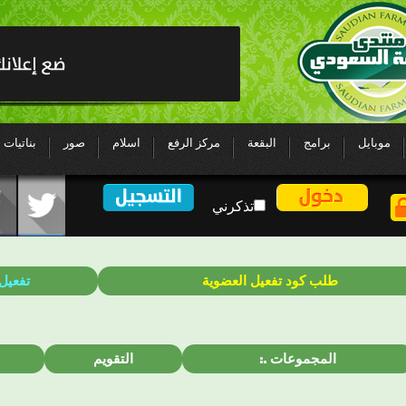
موبايل
برامج
البقعة
مركز الرفع
اسلام
صور
بناتيات
تذكرني
طلب كود تفعيل العضوية
تفعيل
المجموعات
التقويم