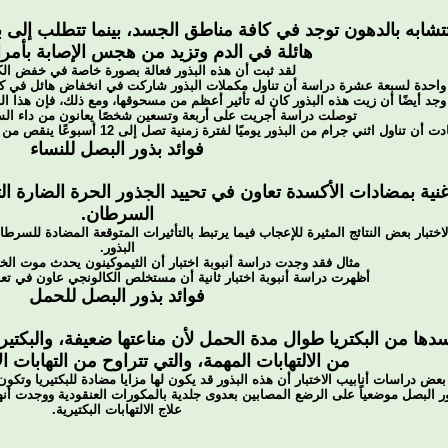
تتشابه بالدهون توجد في كافة مناطق الجسد، بينما تتطلب إلى
هائلة في الدم وتزيد من هجس الإصابة بأمر
لقد ثبت أن هذه البذور فعالة بصورة خاصة في خفض الك
احدة لسبعة عشرة دراسة أن تناول مكملات البذور شاركت في انخفاض هائل في كل من
نه وجد أيضًا أن زيت هذه البذور كان له تأثير أعظم من مسحوقها، ومع ذلك، فإن هذ
توصلت دراسة أجريت على أربعة وتسعين شخصًا يعانون من داء السك
ناول اثني جرام من البذور يوميًا لفترة زمنية تصل إلى 12 أسبوعًا ينقص من الكوليسترول الإجمالي وكذلك كوليسترول LDL.
فوائد بذور البصل للنساء
نية بمضادات الأكسدة تعاون في تحييد الجذور الحرة الضارة 
السرطان.
البذور.
مثال فقد وجدت دراسة أنبوبة اختبار أن الثيموكينون يحدث موت الخلا
أظهرت دراسة أنبوبة اختبار ثانية أن مستخلص الكالونجي عاون في تع
فوائد بذور البصل للحمل
ها من البكتريا طوال مدة الحمل لأن مناعتها ضعيفة، والبكتي
من الالتهابات المهمة، والتي تتراوح من التهابات ال
ض دراسات أنابيب الاختبار أن هذه البذور قد يكون لها مزايا مضادة للبكتيريا وتكون
 البصل موضعياً على الرضع المصابين بعدوى جلدية بالمكورات العنقودية ووجدت أن
علاج الالتهابات البكتيرية.