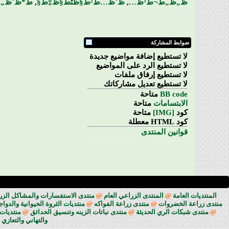
ظ„ظ„ط¬ط³ظ…
,
ظˆظ…ط²ط§ظٹط§ظ‡ط§
,
ط*ظˆظ„
,
ضوابط المشاركة
لا تستطيع
إضافة مواضيع جديدة
لا تستطيع
الرد على المواضيع
لا تستطيع
إرفاق ملفات
لا تستطيع
تعديل مشاركاتك
BB code
متاحة
الابتسامات
متاحة
كود
[IMG]
متاحة
كود HTML
معطلة
قوانين المنتدى
المنتديات العامة
@
المنتدى الزراعي العام
@
منتدى الاستفسارات والمشاكل الزراعي
منتدى زراعة الخضروات
@
منتدى زراعة الفواكه
@
منتديات الثروة الحيوانية والدوا
@
منتدى شبكات الري الحديثة
@
منتدى نباتات الزينه وتنسيق الحدائق
@
منتديات 
والتهاني والتعازي