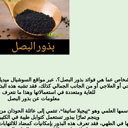
شخاص عما هي فوائد بذور البصل؟، عبر مواقع السوشيال ميديا، 
 أو العلاجي أو من الجانب الجمالي كذلك، فقد تشبه هذه البذ
للغاية ومتعددة في استعمالاتها وهذا ما نتعرف 
معلومات عن بذور البصل
اسمها العلمي وهو
“نِيجيلا ساتيفا
وينجم ثمارًا ببذور تستعمل كتوابل طيبة في الكثي
ا في الطهي، فقد تعرف هذه البذور بإمكانيات كمضاد للالتهابا