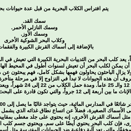
يتم افتراس الكلاب البحرية من قبل عدة حيوانات بح
سمك القد.
وسمك النازلي الأحمر.
وسمك الأوز.
وكلاب البحر الشوكية الأخرى
بالإضافة إلى أسماك القرش الكبيرة والفقما
اً، يعد كلب البحر من الثدييات البحرية الكبيرة التي تعيش في ا
ويرجح أن يمكن لكلب البحر أن تعيش لسنوات أطول في المحيط الها
لا يزال الباحثون يحاولون فهمها بشكل كامل، فهم يبحثون عن 
ف أن هذه الحيوانات لا تبدأ في التزاوج إلا في مرحلة متأخرة
الفترة الزمنية بين الـ 2
الإناث ما بين أربعة إلى 12 جرواً، والتي تكون قادرة على البحث عن الطعام بشكلٍ فوري.[1]
على الأسماك الصغيرة، فضلاً عن اتساع نطاق غذائه الذي يشمل ق
 مثل أسماك القرش الأخرى، إنه يحتوي على جلد مغطى بمقاييس
ى، فإن كلب البحر يحتوي أيضًا على سم. ويحتوي جسم كلب ال
مخففًا، والتي تعد آلية دفاعية ضد الحيوانات المفترسة مثل 