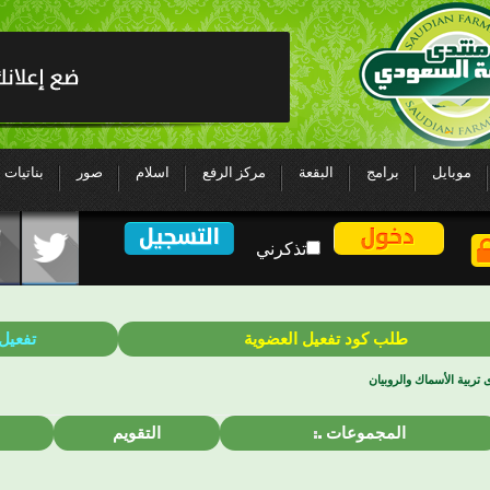
موبايل
برامج
البقعة
مركز الرفع
اسلام
صور
بناتيات
تذكرني
طلب كود تفعيل العضوية
تفعيل
 تربية الأسماك والروبيان
المجموعات
التقويم