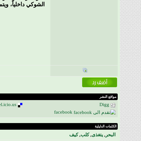
مواقع النشر
l.icio.us
Digg
facebook
الكلمات الدليلية
البحر
,
يتغذى
,
كلب
,
كيف