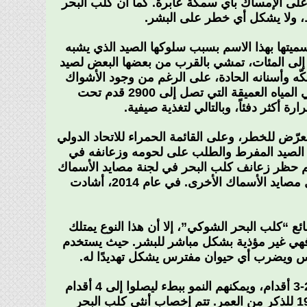
ة على الإمساك بأي سمكة عابرة. كما أن كلب البحر
ط، ولا يشكل أي خطر على البشر.
ثاني أكبر ترتيب لأسماك القرش في 119 نوعًا، وتم تسميتها بهذا الاسم بسبب سلوكها الصيد الذي يشبه
لى المئات، تمشي بالقرب من بعضها البعض لصيد
ّه وأسنانه الحادة، على الرغم من وجود الأشواك
الحادة في جسمه. يعتقد العلماء أنها تأكل أقل خلال أشهر الشتاء، عندما تسبح في المياه العميقة التي تصل إلى 2900 قدم تحت
كثر دفئاً، وبالتالي لتغذية صيفية.
عرّض للخطر، وعلى القائمة الحمراء للاتحاد الدولي
ر من 30٪ خلال الـ 75 عاماً الماضية بسبب الصيد المفرط والطلب على لحومه وزعانفه في
تم حظر زعانف كلب البحر في لجنة مصايد الأسماك
البحرية لدول المحيط الأطلسي، كما يعتبر صيده عرضي وغير مرغوب فيه من قبل مصايد الأسماك الأخرى. في عام 2014، أشادت
 “كلب البحر الشوكي”، إلا أن هذا النوع يمتلك
، فهي غير مؤذية بشكل مباشر للبشر. حيث يستخدم
 ويضرب أي حيوان مفترس يشكل تهديدًا له.
يعيش كلب البحر الشائك لفترة طويلة تصل إلى 80 عاماً، ويتراوح طوله عادة بين 2-3 أقدام، ويمكنهم النمو ببطء ليصلوا إلى 4 أقدام
و22 رطلا. يتعذر على كلاب البحر الشائك التكاثر حتى تصل إلى سن 35 للأنثى و19 للذكر من العمر. تتم إخصاب أنثى كلب البحر