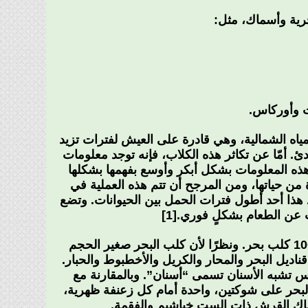
رية وأسماك، مثل:
ت وأوركاس.
لمياه الشمالية، وهي قادرة على العيش لفترات تزيد
دئ. أمّا عن تكاثر هذه الكلاب، فإنه توجد معلومات
هذه المعلومات بشكل أبكر وأوسع بفهمها بشكلها
 من حياتها، ومن المرجح أن تتم هذه العملية في
1 والـ 25 عاماً. ومدة حمل الكلاب من 22 إلى 24 شهراً، ويعد هذا أحد أطول فترات الحمل بين الحيوانات. وتضع
يعتبر صيد كلب البحر شائعًا في المدارس المائية، حيث يتواجد غالبًا ما يصل إلى 1000 كلب بحر. ونظرًا لأن كلب البحر صغير الحجم
ناديل البحر والمحار والكريل والأخطبوط والحبار.
 تشبه الأسنان تسمى “أسنان”. وبالمقارنة مع
بحر على شوكتين، واحدة أمام كل زعنفة ظهرية،
أسماك القرش ذات الست خياشيم والفقمة.