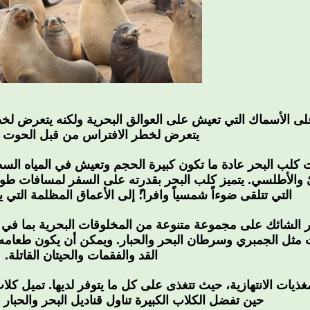
لى الأسماك التي تعيش على العوالق البحرية ولكنه يتعرض لخ
يتعرض لخطر الافتراس من قبل الحوت ال
ت كلب البحر عادة ما تكون كبيرة الحجم وتعيش في المياه الس
والأطلسي. يتميز كلب البحر بقدرته على السفر لمسافات طوي
التي تتلقى ضوءاً شمسياً وافرا؛ً إلى الأعماق المظلمة التي يتجاوز ار
 الشائك على مجموعة متنوعة من المخلوقات البحرية بما في 
يات مثل الجمبري وسرطان البحر والحبار. ويمكن أن يكون طعا
القد والفقمات والحيتان القاتلة.
غذيات الانتهازية، حيث تتغذى على كل ما يتوفر لديها. تميل 
حين تفضل الكلاب الكبيرة تناول قناديل البحر والحبار