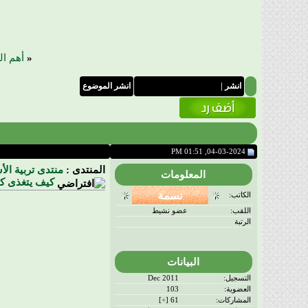
«
أهم ا
انشر
|
انشر الموضوع
04-03-2024, 01:51 PM
المنتدى :
منتدى تربية الأ
المعلومات
كيف يتغذى كل
الكاتب:
اللقب:
عضو نشيط
الرتبة
البيانات
التسجيل:
Dec 2011
العضوية:
103
المشاركات:
61 [
+
]