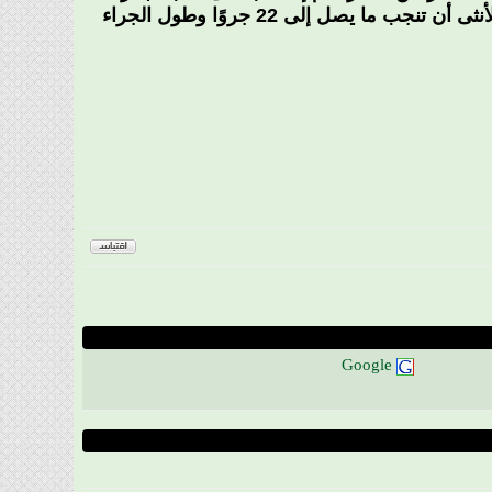
الشوكي داخلياً، ويتم حفظ الجراء في الرحم لمدة تتراوح بين 18-22 شهرًا. يمكن للأنثى أن تنجب ما يصل إلى 22 جروًا وطول الجراء
Google