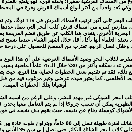
نوع من الأسماك القرشية صغيراً؛ ولكنه قوي، فهو يتمتع بالقدر
وكي يُعد واحداً من أكثر أنواع أسماك القرش وفرة في المحي
تعد أسماك قرش كلب البحر 
 مدارس كبيرة من أسماك قرش كلب البحر التي يصل عددها إ
 البحرية الأخرى. يتغذى هذا الكلب عن طريق قضم الفريسة بفك
وخلال فصل الربيع، تقترب من السطح للحصول على درجة حرارة أ
المفرط لكلاب البحر وصيد الأسماك العرضية على أن هذا النوع م
لحفظ الطبيعة. انخفض عدد سكانه بأكث
مع ذلك، فقد تم تقديم بعض الخطوات لحماية هذا النوع، حيث ي
أوشيانا بتلك الخطوات المهمة.
لب البحر الشوكي غير مهدد للبشر. وعلى الرغم من اسمه الشائع
الظهرية يمكن أن تسبب جروحًا إذا لم يتم التعامل معها بحذر
الأشواك كوسيلة دفاع عن نفسه، حيث يقوم بلف نفسه في قوس