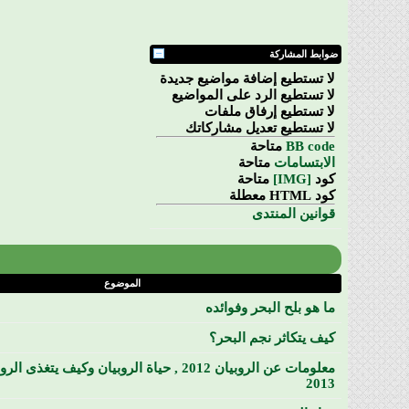
ضوابط المشاركة
لا تستطيع
إضافة مواضيع جديدة
لا تستطيع
الرد على المواضيع
لا تستطيع
إرفاق ملفات
لا تستطيع
تعديل مشاركاتك
BB code
متاحة
الابتسامات
متاحة
كود
[IMG]
متاحة
كود HTML
معطلة
قوانين المنتدى
الموضوع
ما هو بلح البحر وفوائده
كيف يتكاثر نجم البحر؟
معلومات عن الروبيان 2012 , حياة الروبيان وكيف يتغ
2013