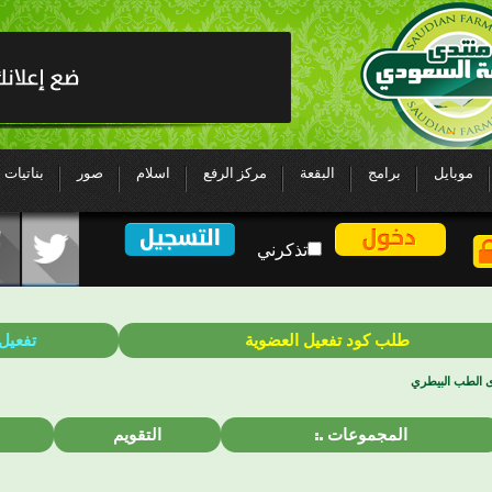
موبايل
برامج
البقعة
مركز الرفع
اسلام
صور
بناتيات
تذكرني
طلب كود تفعيل العضوية
تفعيل
ى الطب البيطري
المجموعات
التقويم