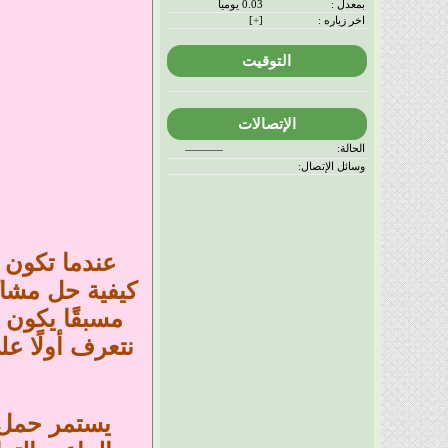
بمعدل :
0.03 يوميا
اخر زياره :
[
+
]
التوقيت
الإتصالات
الحالة:
وسائل الإتصال:
عندما تكون 
كيفية حل مشا
مسبقًا يكون 
نتعرف أولًا ع