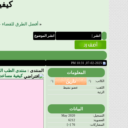
كيفي
«
أفضل الطرق للقضاء ع
انشر
|
انشر الموضوع
07-02-2025, 10:31 PM
المنتدى :
منتدى الطب ال
المعلومات
كيفية مساعدة
الكاتب:
اللقب:
عضو نشيط
الرتبة
البيانات
التسجيل:
May 2020
العضوية:
6212
المشاركات:
76 [
+
]