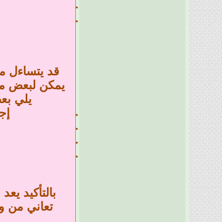
قد يتساءل م
يمكن لبعض مرب
يلي بعض
إجه
بالتأكيد يع
تعاني من و