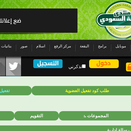
موبايل
برامج
البقعة
مركز الرفع
اسلام
صور
بناتيات
تذكرني
طلب كود تفعيل العضوية
تفعيل
المجموعات
التقويم
رسالة إدارية