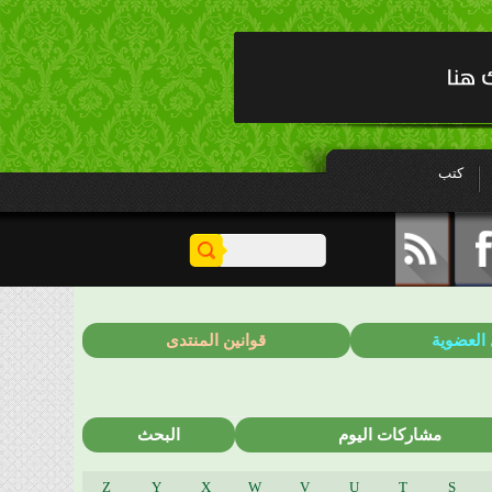
كتب
 العضوية
قوانين المنتدى
مشاركات اليوم
البحث
Z
Y
X
W
V
U
T
S