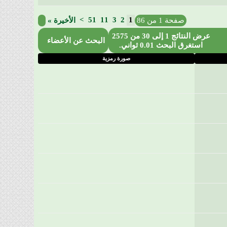
>
51
11
3
2
1
صفحة 1 من 86
الأخيرة
»
عرض النتائج 1 إلى 30 من 2575
البحث عن الأعضاء
استغرق البحث
0.01
ثواني.
صورة رمزية