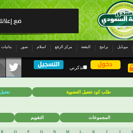
موبايل
برامج
البقعة
مركز الرفع
اسلام
صور
بناتيات
تذكرني
طلب كود تفعيل العضوية
تفعيل
المجموعات
التقويم
R
Q
P
O
N
M
L
K
J
I