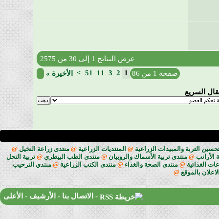
عرض النتائج 1 إلى 30 من 2575
>
51
11
3
2
1
صفحة 1 من 86
الأخيرة
»
تقال السريع
حسين التربة والمبيدات الزراعية
@
المنتديات الزراعية
@
منتدى زراعة النخيل
@
 الأرانب
@
منتدى تربية الأسماك والروبيان
@
منتدى الطب البيطري
@
تربية النحل
ات الغذائية
@
منتدى الصحة والغذاء
@
منتدى الكتب الزراعية
@
منتدي الترحيب
لاعلان بالموقع
@
-
الاتصال بنا
-
الأرشيف
-
الأعلى