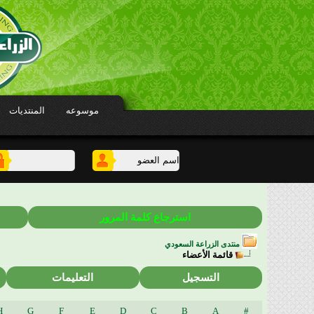
موسوعه
المنتديات
استرجاع كلمة المرور
منتدى الزراعة السعودي
قائمة الأعضاء
التسجيل
التعليمات
H
G
F
E
D
C
B
A
#