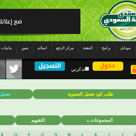
موبايل
برامج
البقعة
مركز الرفع
اسلام
صور
بناتيات
تذكرني
طلب كود تفعيل العضوية
تفعيل
المجموعات
التقويم
R
Q
P
O
N
M
L
K
J
I