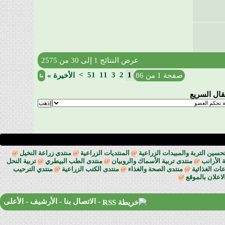
عرض النتائج 1 إلى 30 من 2575
>
51
11
3
2
1
صفحة 1 من 86
الأخيرة
»
تقال السريع
حسين التربة والمبيدات الزراعية
@
المنتديات الزراعية
@
منتدى زراعة النخيل
@
 الأرانب
@
منتدى تربية الأسماك والروبيان
@
منتدى الطب البيطري
@
تربية النحل
ات الغذائية
@
منتدى الصحة والغذاء
@
منتدى الكتب الزراعية
@
منتدي الترحيب
لاعلان بالموقع
@
-
الاتصال بنا
-
الأرشيف
-
الأعلى