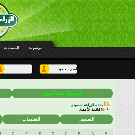
موسوعه
المنتديات
استرجاع كلمة المرور
منتدى الزراعة السعودي
قائمة الأعضاء
التسجيل
التعليمات
H
G
F
E
D
C
B
A
#