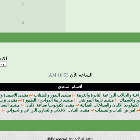
2
0
الان
الساعة الآن
10:53 AM
.
أقسام المنتدى
ة والحالات الزراعية النادرة والغريبة
@
منتدى البذور والشتلات
@
منتدى الاسمدة وت
جن والاسماك
@
منتدى تربية المواشي
@
منتدى تربية الدواجن ( الطيور )
@
منتدى تربية
تكنولوجيا الالبان والصناعات الغذائية
@
منتدى تكنولوجيا صناعة الالبان
@
منتدى الصناع
@
امراض النبات والمبيدات
@
منتدى التبادل الاعلاني والتجاري الزراعي والحيواني
@
ا
Powered by vBulletin®