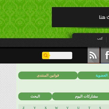
كتب
 العضوية
قوانين المنتدى
مشاركات اليوم
البحث
Z
Y
X
W
V
U
T
S