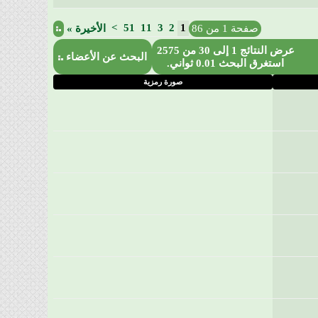
>
51
11
3
2
1
صفحة 1 من 86
الأخيرة
»
عرض النتائج 1 إلى 30 من 2575
البحث عن الأعضاء
استغرق البحث
0.01
ثواني.
صورة رمزية