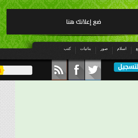
اسلام
صور
بناتيات
كتب