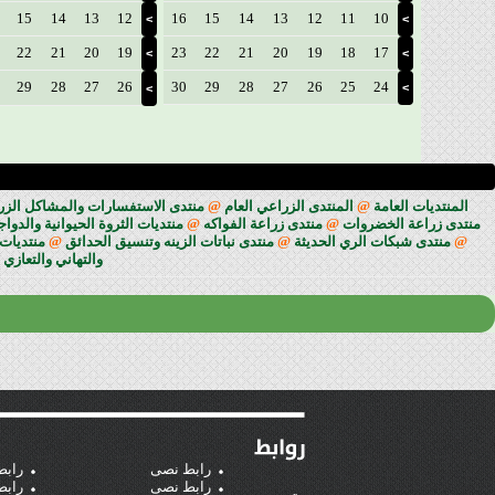
15
14
13
12
16
15
14
13
12
11
10
>
>
22
21
20
19
23
22
21
20
19
18
17
>
>
29
28
27
26
30
29
28
27
26
25
24
>
>
المنتديات العامة
@
المنتدى الزراعي العام
@
منتدى الاستفسارات والمشاكل الزراعي
منتدى زراعة الخضروات
@
منتدى زراعة الفواكه
@
منتديات الثروة الحيوانية والدوا
@
منتدى شبكات الري الحديثة
@
منتدى نباتات الزينه وتنسيق الحدائق
@
منتديات 
والتهاني والتعازي
رابط نصى
رابط
رابط نصى
رابط