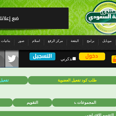
موبايل
برامج
البقعة
مركز الرفع
اسلام
صور
بناتيات
تذكرني
طلب كود تفعيل العضوية
تفعيل
المجموعات
التقويم
التقويم الافتراضي