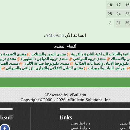
18
17
16
25
24
23
1
31
30
الساعة الآن
09:36 AM
.
أقسام المنتدى
ة والحالات الزراعية النادرة والغريبة
@
منتدى البذور والشتلات
@
منتدى الاسمدة وت
جن والاسماك
@
منتدى تربية المواشي
@
منتدى تربية الدواجن ( الطيور )
@
منتدى تربية
تكنولوجيا الالبان والصناعات الغذائية
@
منتدى تكنولوجيا صناعة الالبان
@
منتدى الصناع
@
امراض النبات والمبيدات
@
منتدى التبادل الاعلاني والتجاري الزراعي والحيواني
@
ا
Powered by vBulletin®
Copyright ©2000 - 2026, vBulletin Solutions, Inc.
 نصى
رابط نصى
 نصى
رابط نصى